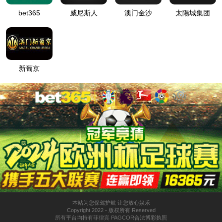
密码服务+三农
365英国上市集团密码为农业农村大数据系统、智慧粮食综合管理平台、畜牧兽
医综合平台、土地承包经营管理系统、农产品智慧监管系统等重要网络和信息
系统提供密码服务，守护网络和数据安全，助力三农领域发展新质生产力。
2024-12-16