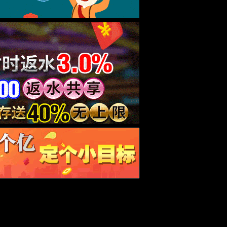
一步加强交流、促进合作，共同护航数字经济高质量跨越式发