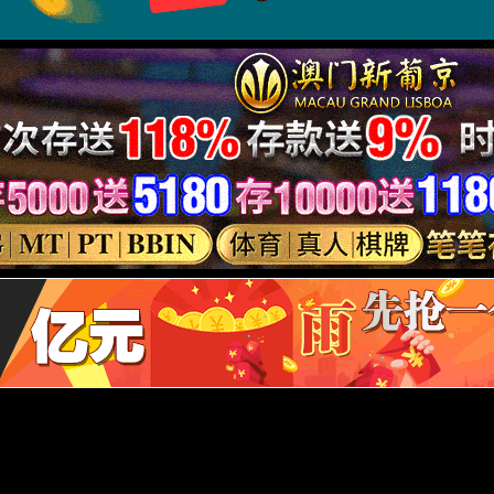
鉴”密码服务平台等商用密码创新应用表示高度认可。双方进行深入沟通，希望进
带岗专场招聘活动
英国上市集团密码开展主题党日活动
0791-88861782
9699-016 叶女士