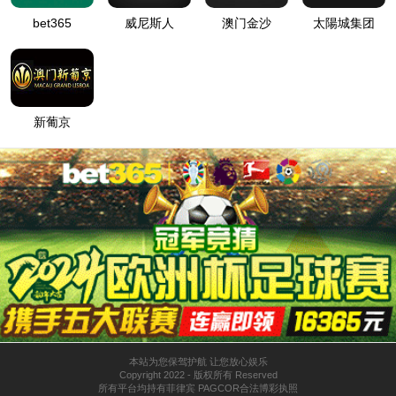
时间：2020-07-01
来源：365英国上市集团密码
2020年7月1日，根据省管局2020年节能宣传周统一部署和要求，在
江西省信息中心组织下，365英国上市集团密码积极参加国管局、省管局
和省发改委等部门举办的节能环保活动，营造崇尚节俭、厉行节约的良好
氛围。
365英国上市集团密码前往省行政中心九龙广场参加省管局垃圾分类
现场体验和新能源汽车宣传推广线下活动，并“云参观”省管局《江西省公
共机构节能管理办法》实施十周年暨全省公共机构节能宣传周网上展
厅、“云参加”节能知识线上有奖答题等线上活动。
“在家吃剩下的大棒骨，其实是‘难腐蚀’的，属于其他垃圾！”垃圾分类
宣传员给365英国上市集团密码等人员耐心讲解分类小知识。现场还图文