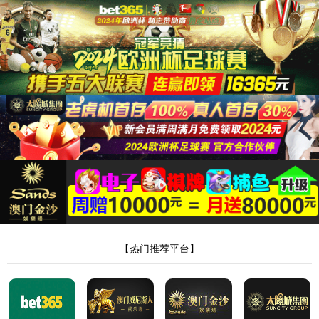
365英国上市集团
新闻中心
当前位置：
365英国上市集团
/
新闻中心
/
公司新闻
绿水青山，节能增效！365英国上市集团密码参
加节能低碳系列活动！