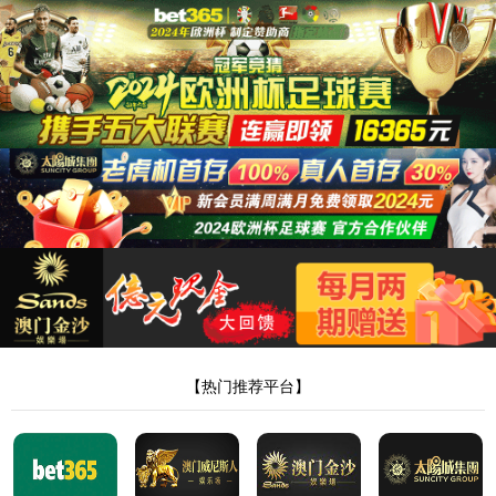
365英国上市集团
新闻中心
当前位置：
365英国上市集团
/
新闻中心
/
公司新闻
江西省计算机用户协会专家莅临365英国上市集
团密码参观考察