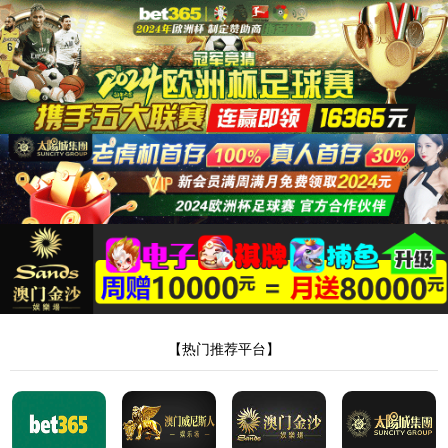
365英国上市集团
新闻中心
当前位置：
365英国上市集团
/
新闻中心
/
公司新闻
365英国上市集团密码与中软云联签署战略合作
协议